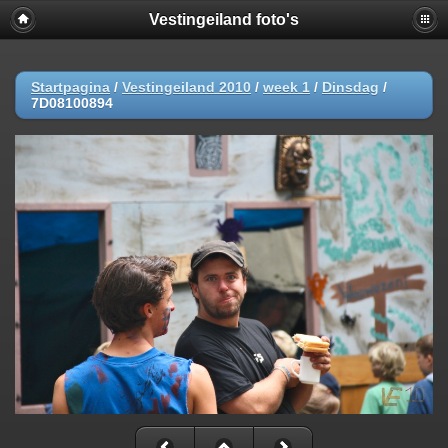
Vestingeiland foto's
Startpagina
/
Vestingeiland 2010
/
week 1
/
Dinsdag
/
7D08100894