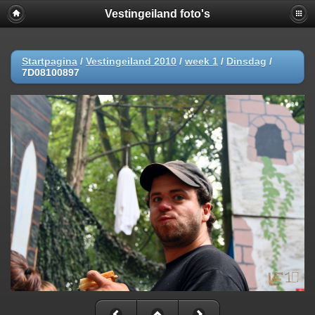
Vestingeiland foto's
Startpagina
/
Vestingeiland 2010
/
week 1
/
Dinsdag
/
7D08100897