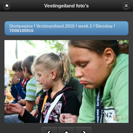
Vestingeiland foto's
Startpagina
/
Vestingeiland 2010
/
week 1
/
Dinsdag
/
7D08100916