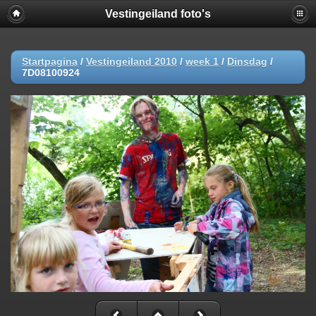
Vestingeiland foto's
Startpagina
/
Vestingeiland 2010
/
week 1
/
Dinsdag
/
7D08100924