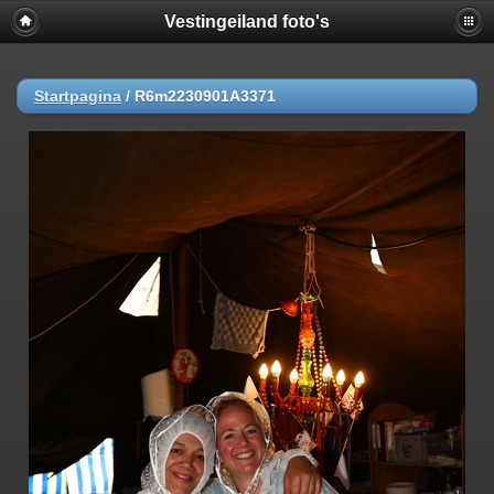
Vestingeiland foto's
Startpagina
/
R6m2230901A3371