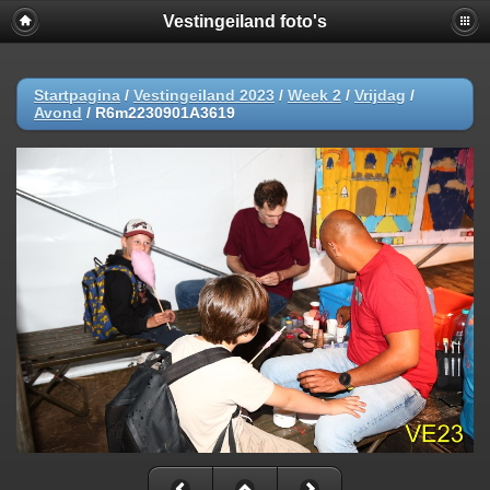
Vestingeiland foto's
Startpagina
/
Vestingeiland 2023
/
Week 2
/
Vrijdag
/
Avond
/
R6m2230901A3619