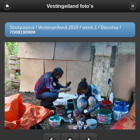
Vestingeiland foto's
Startpagina
/
Vestingeiland 2010
/
week 1
/
Dinsdag
/
7D08100909