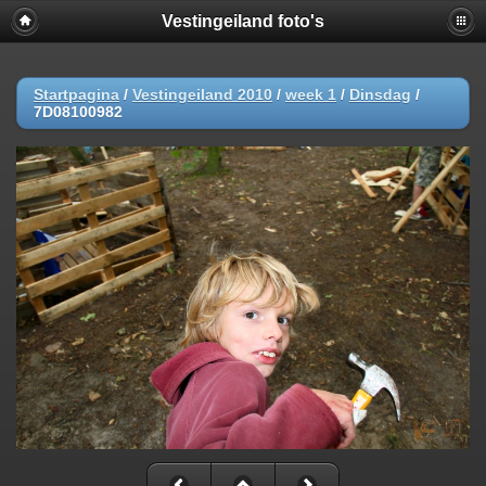
Vestingeiland foto's
Startpagina
/
Vestingeiland 2010
/
week 1
/
Dinsdag
/
7D08100982